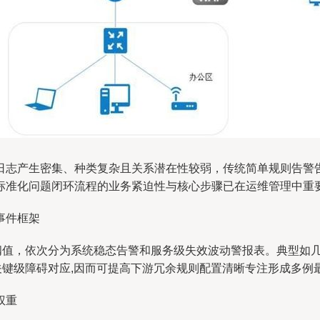
日志产生密集、种类复杂且关系潜在性较弱，传统简单规则告警
标准化问题闭环流程的业务紧迫性与核心步骤已在运维管理中重
事件框架
突发阈值，依次分为系统稳态告警和服务级失效波动警报表。典型如
为关键级障碍对应,因而可提高下游冗余规则配置清晰专注形成多
权重