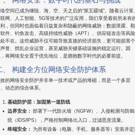
网络空间已成为继陆、海、空、天之后的“第五疆域”。随着云计算
物联网、人工智能、5G等技术的广泛应用，我们享受着前所未有
便利，但同时也面临着日益复杂和隐蔽的网络威胁：数据泄露、
索软件、钓鱼攻击、高级持续性威胁（APT）、供应链攻击等风
无处不在。这些威胁不仅可能导致直接的经济损失，更可能损害
人声誉、扰乱企业运营，甚至威胁关键基础设施的稳定运行。因
此，将网络安全置于优先地位，是拥抱数字时代的必要前提。
二、 构建全方位网络安全防护体系
有效的网络安全防护并非单一技术或产品的堆砌，而是一个多层
次、动态的综合体系。
基础防护层：加固第一道防线
边界安全：
部署下一代防火墙（NGFW）、入侵检测与防御
统（IDS/IPS），严格控制网络出入口，过滤恶意流量。
终端安全：
为所有设备（电脑、手机、服务器等）安装并定